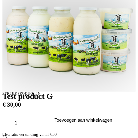
STREEKPRODUCTEN
Test product G
€
30,00
Test
Toevoegen aan winkelwagen
product
G
aantal
Gratis verzending vanaf €50