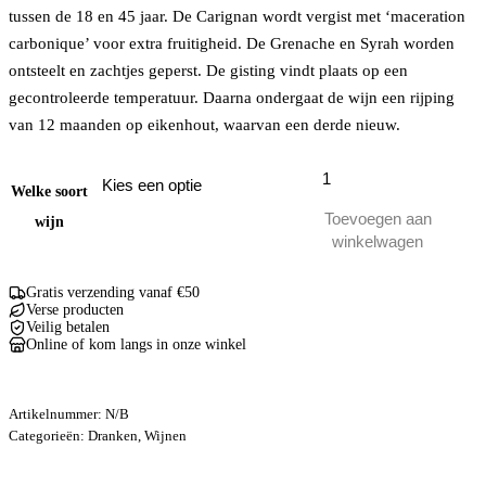
tussen de 18 en 45 jaar. De Carignan wordt vergist met ‘maceration
carbonique’ voor extra fruitigheid. De Grenache en Syrah worden
ontsteelt en zachtjes geperst. De gisting vindt plaats op een
gecontroleerde temperatuur. Daarna ondergaat de wijn een rijping
van 12 maanden op eikenhout, waarvan een derde nieuw.
Chateau
Lauriga
Welke soort
Rood,
Toevoegen aan
wijn
Rose
winkelwagen
aantal
Gratis verzending vanaf €50
Verse producten
Veilig betalen
Online of kom langs in onze winkel
Artikelnummer:
N/B
Categorieën:
Dranken
,
Wijnen