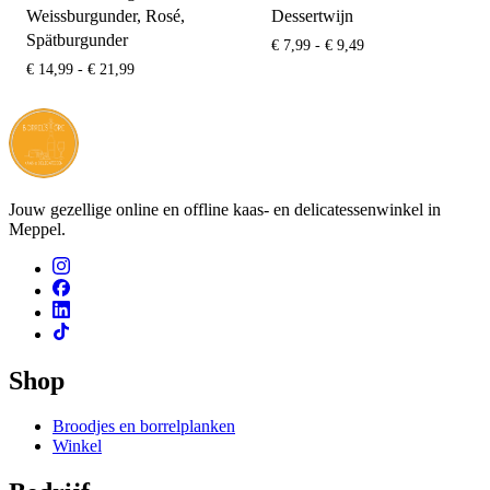
Weissburgunder, Rosé,
Dessertwijn
Spätburgunder
Prijsklasse:
€
7,99
-
€
9,49
€ 7,99
Prijsklasse:
€
14,99
-
€
21,99
tot
€ 14,99
€ 9,49
tot
€ 21,99
Jouw gezellige online en offline kaas- en delicatessenwinkel in
Meppel.
Shop
Broodjes en borrelplanken
Winkel