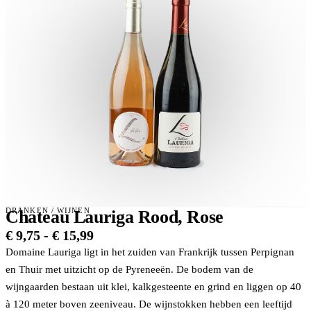
DRANKEN
/
WIJNEN
Chateau Lauriga Rood, Rose
Prijsklasse:
€
9,75
-
€
15,99
€ 9,75
Domaine Lauriga ligt in het zuiden van Frankrijk tussen Perpignan
tot
en Thuir met uitzicht op de Pyreneeën. De bodem van de
€ 15,99
wijngaarden bestaan uit klei, kalkgesteente en grind en liggen op 40
à 120 meter boven zeeniveau. De wijnstokken hebben een leeftijd