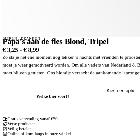
BIEREN
/
DRANKEN
Papa’s aan de fles Blond, Tripel
Prijsklasse:
€
3,25
-
€
8,99
€ 3,25
Zo sta je het ene moment nog lekker ’s nachts met vrienden te proosten
tot
moet je weer gemotiveerd worden. Om alle vaders van Nederland & België
€ 8,99
moet blijven genieten. Ons blondje verzacht de aankomende ‘sprongetjes
Welke bier soort?
Gratis verzending vanaf €50
Verse producten
Veilig betalen
Online of kom langs in onze winkel