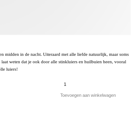
en midden in de nacht. Uiteraard met alle liefde natuurlijk, maar soms
laat weten dat je ook door alle stinkluiers en huilbuien heen, vooral
le luiers!
Papa's
aan
de
Toevoegen aan winkelwagen
fles
Blond,
Tripel
aantal