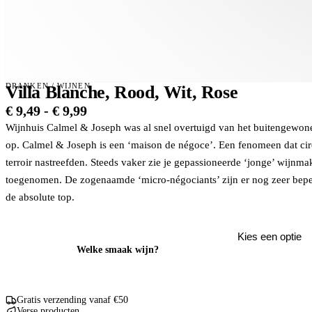
DRANKEN
/
WIJNEN
Villa Blanche, Rood, Wit, Rose
Prijsklasse:
€
9,49
-
€
9,99
€ 9,49
Wijnhuis Calmel & Joseph was al snel overtuigd van het buitengewone
tot
op. Calmel & Joseph is een ‘maison de négoce’. Een fenomeen dat circa
€ 9,99
terroir nastreefden. Steeds vaker zie je gepassioneerde ‘jonge’ wijnm
toegenomen. De zogenaamde ‘micro-négociants’ zijn er nog zeer beper
de absolute top.
Welke smaak wijn?
Gratis verzending vanaf €50
Verse producten