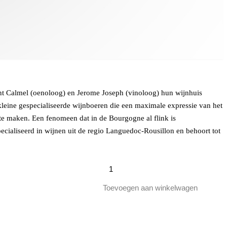
ent Calmel (oenoloog) en Jerome Joseph (vinoloog) hun wijnhuis
 kleine gespecialiseerde wijnboeren die een maximale expressie van het
 te maken. Een fenomeen dat in de Bourgogne al flink is
cialiseerd in wijnen uit de regio Languedoc-Rousillon en behoort tot
Villa
Blanche,
Rood,
Toevoegen aan winkelwagen
Wit,
Rose
aantal