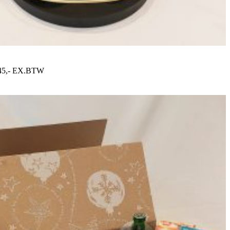
€45,- EX.BTW