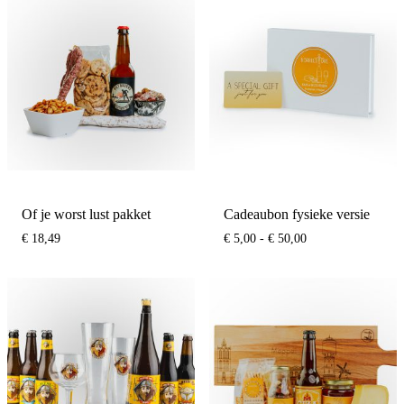
Of je worst lust pakket
Cadeaubon fysieke versie
Prijsklasse:
€
18,49
€
5,00
-
€
50,00
€ 5,00
tot
€ 50,00