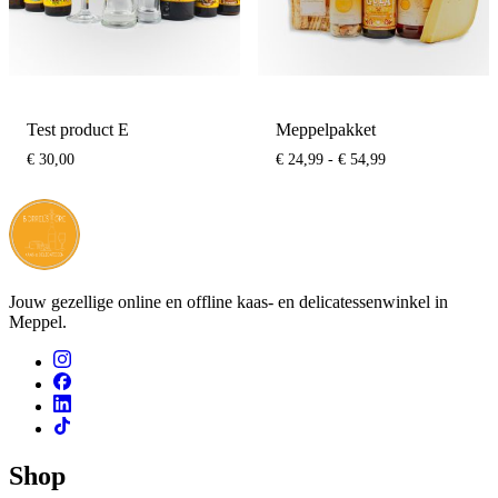
Test product E
Meppelpakket
Prijsklasse:
€
30,00
€
24,99
-
€
54,99
€ 24,99
tot
€ 54,99
Jouw gezellige online en offline kaas- en delicatessenwinkel in
Meppel.
Shop