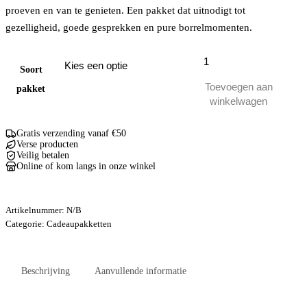
proeven en van te genieten. Een pakket dat uitnodigt tot
gezelligheid, goede gesprekken en pure borrelmomenten.
Wijn
en
Soort
borrelfestijn
Toevoegen aan
pakket
aantal
winkelwagen
Gratis verzending vanaf €50
Verse producten
Veilig betalen
Online of kom langs in onze winkel
Artikelnummer:
N/B
Categorie:
Cadeaupakketten
Beschrijving
Aanvullende informatie