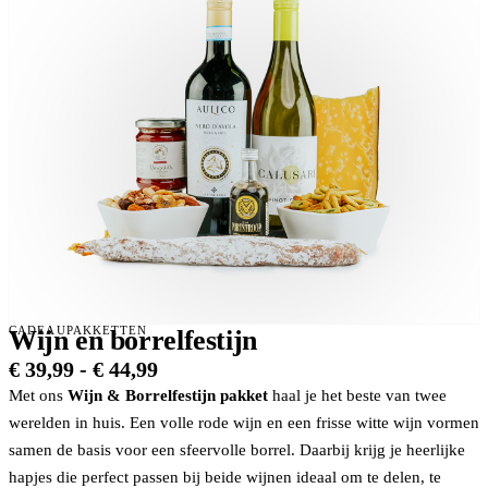
CADEAUPAKKETTEN
Wijn en borrelfestijn
Prijsklasse:
€
39,99
-
€
44,99
€ 39,99
Met ons
Wijn & Borrelfestijn pakket
haal je het beste van twee
tot
werelden in huis. Een volle rode wijn en een frisse witte wijn vormen
€ 44,99
samen de basis voor een sfeervolle borrel. Daarbij krijg je heerlijke
hapjes die perfect passen bij beide wijnen ideaal om te delen, te