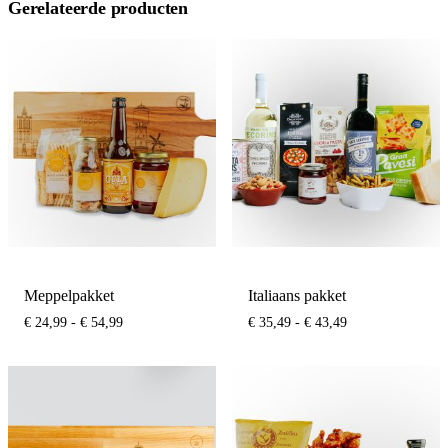
Gerelateerde producten
Meppelpakket
Italiaans pakket
Prijsklasse:
Prijsklasse:
€
24,99
-
€
54,99
€
35,49
-
€
43,49
€ 24,99
€ 35,49
tot
tot
€ 54,99
€ 43,49