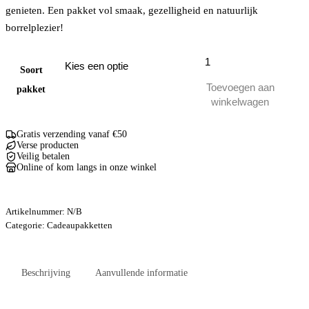
genieten. Een pakket vol smaak, gezelligheid en natuurlijk
borrelplezier!
Bier
en
Soort
borrelplezier
Toevoegen aan
pakket
aantal
winkelwagen
Gratis verzending vanaf €50
Verse producten
Veilig betalen
Online of kom langs in onze winkel
Artikelnummer:
N/B
Categorie:
Cadeaupakketten
Beschrijving
Aanvullende informatie