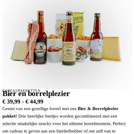
CADEAUPAKKETTEN
Bier en borrelplezier
Prijsklasse:
€
39,99
-
€
44,99
€ 39,99
Geniet van een gezellige borrel met ons
Bier & Borrelplezier
tot
pakket
!
Drie heerlijke biertjes worden gecombineerd met een
€ 44,99
selectie smakelijke snacks voor het ultieme borrelmoment. Perfect
om cadeau te geven aan een bierliefhebber of om zelf van te