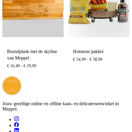
Borrelplank met de skyline
Hotstone pakket
van Meppel
Prijsklasse:
€
54,99
-
€
58,99
€ 54,99
Prijsklasse:
€
16,49
-
€
29,99
tot
€ 16,49
€ 58,99
tot
€ 29,99
Jouw gezellige online en offline kaas- en delicatessenwinkel in
Meppel.