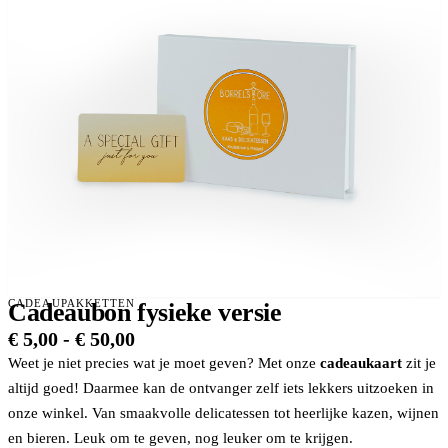
CADEAUPAKKETTEN
Cadeaubon fysieke versie
Prijsklasse:
€
5,00
-
€
50,00
€ 5,00
Weet je niet precies wat je moet geven? Met onze
cadeaukaart
zit je
tot
altijd goed! Daarmee kan de ontvanger zelf iets lekkers uitzoeken in
€ 50,00
onze winkel. Van smaakvolle delicatessen tot heerlijke kazen, wijnen
en bieren. Leuk om te geven, nog leuker om te krijgen.