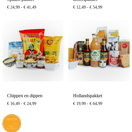
Prijsklasse:
Prijsklasse:
€
24,99
-
€
41,49
€
12,49
-
€
54,99
€ 24,99
€ 12,49
tot
tot
€ 41,49
€ 54,99
Chippen en dippen
Hollandspakket
Prijsklasse:
Prijsklasse:
€
16,49
-
€
24,99
€
19,99
-
€
64,99
€ 16,49
€ 19,99
tot
tot
€ 24,99
€ 64,99