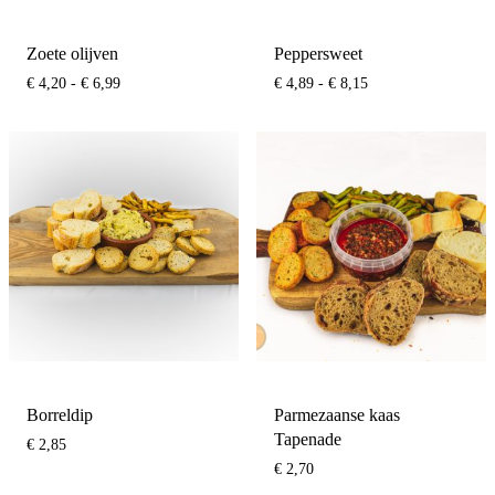
Zoete olijven
Peppersweet
Prijsklasse:
Prijsklasse:
€
4,20
-
€
6,99
€
4,89
-
€
8,15
€ 4,20
€ 4,89
tot
tot
€ 6,99
€ 8,15
Borreldip
Parmezaanse kaas
Tapenade
€
2,85
€
2,70