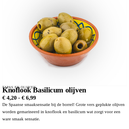
TAPAS EN OLIJVEN
Knoflook Basilicum olijven
Prijsklasse:
€
4,20
-
€
6,99
€ 4,20
De Spaanse smaaksensatie bij de borrel! Grote vers geplukte olijven
tot
worden gemarineerd in knoflook en basilicum wat zorgt voor een
€ 6,99
ware smaak sensatie.