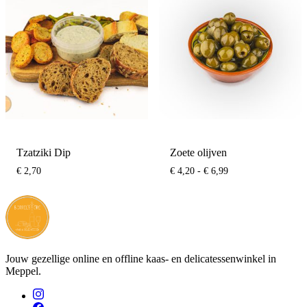
Tzatziki Dip
Zoete olijven
Prijsklasse:
€
2,70
€
4,20
-
€
6,99
€ 4,20
tot
€ 6,99
Jouw gezellige online en offline kaas- en delicatessenwinkel in
Meppel.