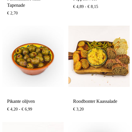
Tapenade
Prijsklasse:
€
4,89
-
€
8,15
€ 4,89
€
2,70
tot
€ 8,15
Pikante olijven
Roodbonter Kaassalade
Prijsklasse:
€
4,20
-
€
6,99
€
3,20
€ 4,20
tot
€ 6,99