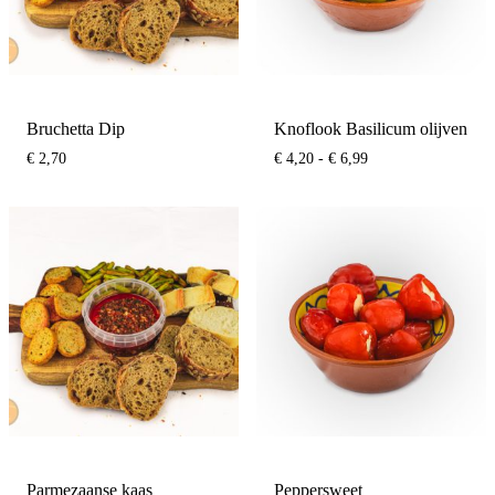
Bruchetta Dip
Knoflook Basilicum olijven
Prijsklasse:
€
2,70
€
4,20
-
€
6,99
€ 4,20
tot
€ 6,99
Parmezaanse kaas
Peppersweet