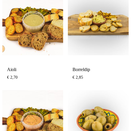
Aioli
Borreldip
€
2,70
€
2,85