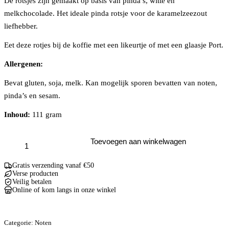
De rotsjes zijn gemaakt op basis van pinda’s, witte en
melkchocolade. Het ideale pinda rotsje voor de karamelzeezout
liefhebber.
Eet deze rotjes bij de koffie met een likeurtje of met een glaasje Port.
Allergenen:
Bevat gluten, soja, melk. Kan mogelijk sporen bevatten van noten,
pinda’s en sesam.
Inhoud:
111 gram
Karamelzeezout
Toevoegen aan winkelwagen
Pinda
Rotsjes
200GR
Gratis verzending vanaf €50
aantal
Verse producten
Veilig betalen
Online of kom langs in onze winkel
Categorie:
Noten