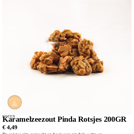
NOTEN
Karamelzeezout Pinda Rotsjes 200GR
€
4,49