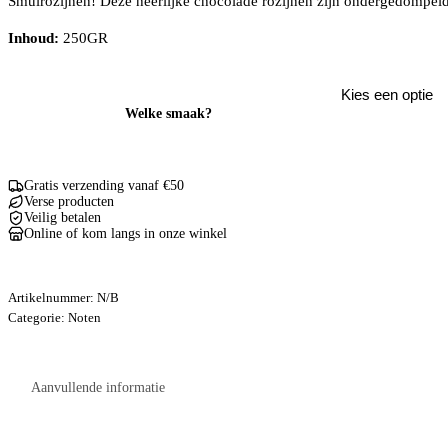
Smulrozijnen! Deze heerlijke chocolade rozijnen zijn ondergedompeld i
Inhoud:
250GR
Welke smaak?
Gratis verzending vanaf €50
Verse producten
Veilig betalen
Online of kom langs in onze winkel
Artikelnummer:
N/B
Categorie:
Noten
Aanvullende informatie