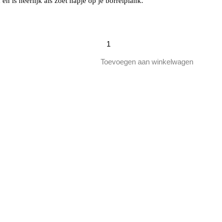
 is heerlijk als zoet hapje op je borrelplank.
Chocolade
Rozijnen
Puur/Melk/Gemengd/Yoghurt
Toevoegen aan winkelwagen
aantal