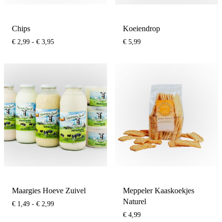
Chips
Koeiendrop
Prijsklasse:
€
2,99
-
€
3,95
€
5,99
€ 2,99
tot
€ 3,95
Maargies Hoeve Zuivel
Meppeler Kaaskoekjes
Naturel
Prijsklasse:
€
1,49
-
€
2,99
€ 1,49
€
4,99
tot