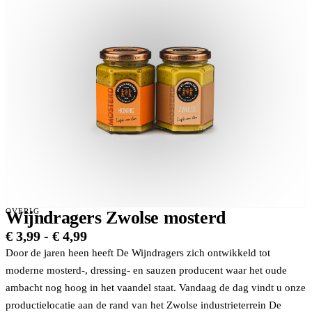
OVERIG
Wijndragers Zwolse mosterd
Prijsklasse:
€
3,99
-
€
4,99
€ 3,99
Door de jaren heen heeft De Wijndragers zich ontwikkeld tot
tot
moderne mosterd-, dressing- en sauzen producent waar het oude
€ 4,99
ambacht nog hoog in het vaandel staat. Vandaag de dag vindt u onze
productielocatie aan de rand van het Zwolse industrieterrein De