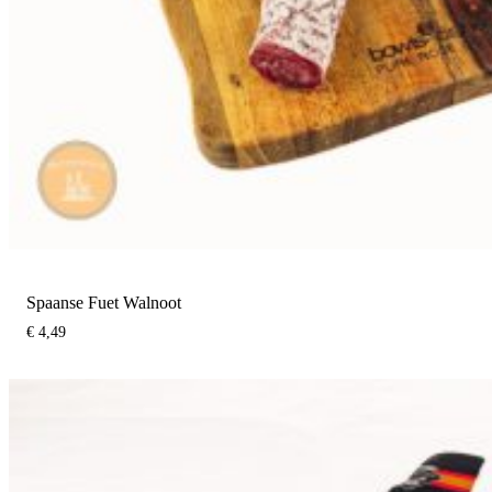
Spaanse Fuet Walnoot
€
4,49