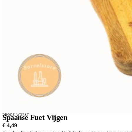
DROGE WORST
Spaanse Fuet Vijgen
€
4,49