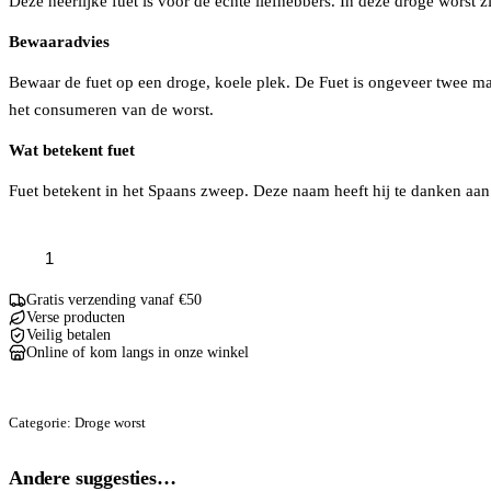
Deze heerlijke fuet is voor de echte liefhebbers. In deze droge worst
Bewaaradvies
Bewaar de fuet op een droge, koele plek. De Fuet is ongeveer twee ma
het consumeren van de worst.
Wat betekent fuet
Fuet betekent in het Spaans zweep. Deze naam heeft hij te danken aa
Spaanse
Fuet
Vijgen
aantal
Gratis verzending vanaf €50
Verse producten
Veilig betalen
Online of kom langs in onze winkel
Categorie:
Droge worst
Andere suggesties…