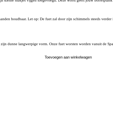
 zijn kleine stukjes vijgen toegevoegd. Deze worst geeft jouw borrelplan
anden houdbaar. Let op: De fuet zal door zijn schimmels steeds verder 
n zijn dunne langwerpige vorm. Onze fuet worsten worden vanuit de Spa
Toevoegen aan winkelwagen