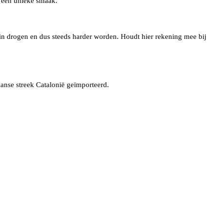
k een unieke smaak.
in drogen en dus steeds harder worden. Houdt hier rekening mee bij
anse streek Catalonië geïmporteerd.