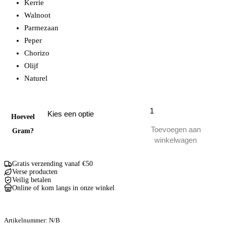
Kerrie
Walnoot
Parmezaan
Peper
Chorizo
Olijf
Naturel
Mini
Snack
Hoeveel
Fuet
Toevoegen aan
Gram?
Worstjes
winkelwagen
aantal
Gratis verzending vanaf €50
Verse producten
Veilig betalen
Online of kom langs in onze winkel
Artikelnummer:
N/B