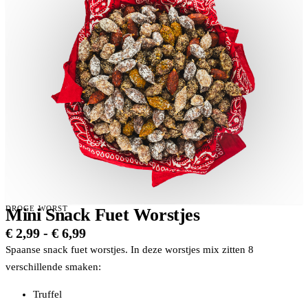
DROGE WORST
Mini Snack Fuet Worstjes
Prijsklasse:
€
2,99
-
€
6,99
€ 2,99
Spaanse snack fuet worstjes. In deze worstjes mix zitten 8
tot
verschillende smaken:
€ 6,99
Truffel