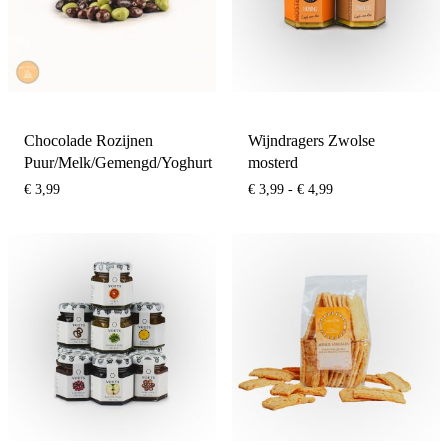
Chocolade Rozijnen
Wijndragers Zwolse
Puur/Melk/Gemengd/Yoghurt
mosterd
Prijsklasse:
€
3,99
€
3,99
-
€
4,99
€ 3,99
tot
€ 4,99