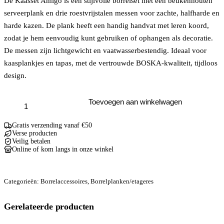
De Kaasset Amigo is een stijlvolle borrelset met een beukenhouten
serveerplank en drie roestvrijstalen messen voor zachte, halfharde en
harde kazen. De plank heeft een handig handvat met leren koord,
zodat je hem eenvoudig kunt gebruiken of ophangen als decoratie.
De messen zijn lichtgewicht en vaatwasserbestendig. Ideaal voor
kaasplankjes en tapas, met de vertrouwde BOSKA-kwaliteit, tijdloos
design.
Borrelplank
Toevoegen aan winkelwagen
+
kaasmesjes
aantal
Gratis verzending vanaf €50
Verse producten
Veilig betalen
Online of kom langs in onze winkel
Categorieën:
Borrelaccessoires
,
Borrelplanken/etageres
Gerelateerde producten